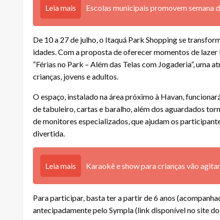
Leia mais
Escolas municipais promovem semana de
De 10 a 27 de julho, o Itaquá Park Shopping se transfor
idades. Com a proposta de oferecer momentos de lazer
“Férias no Park – Além das Telas com Jogaderia”, uma a
crianças, jovens e adultos.
O espaço, instalado na área próximo à Havan, funcionará
de tabuleiro, cartas e baralho, além dos aguardados 
de monitores especializados, que ajudam os participant
divertida.
Leia mais
Karaokê e show para crianças vão agit
Para participar, basta ter a partir de 6 anos (acompanha
antecipadamente pelo Sympla (link disponível no site do 