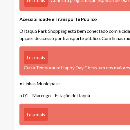
Leia mais
Confira a programação especial de Dia 
Acessibilidade e Transporte Público
O Itaquá Park Shopping está bem conectado com a cidade
opções de acesso por transporte público. Com linhas mun
Leia mais
Curta Temporada: Happy Day Circus, um dos maiores c
• Linhas Municipais:
o 01 – Marengo – Estação de Itaquá
Leia mais