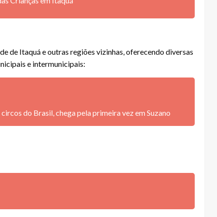
das Crianças em Itaquá
 de Itaquá e outras regiões vizinhas, oferecendo diversas
icipais e intermunicipais:
ircos do Brasil, chega pela primeira vez em Suzano