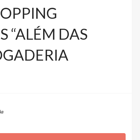
HOPPING
S “ALÉM DAS
JOGADERIA
ia