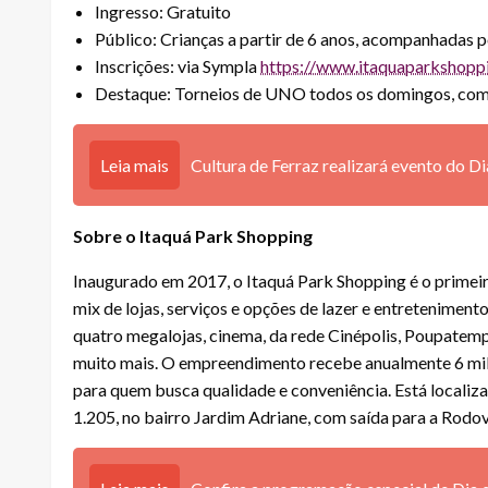
Ingresso: Gratuito
Público: Crianças a partir de 6 anos, acompanhadas 
Inscrições: via Sympla
https://www.itaquaparkshopp
Destaque: Torneios de UNO todos os domingos, com
Leia mais
Cultura de Ferraz realizará evento do Di
Sobre o Itaquá Park Shopping
Inaugurado em 2017, o Itaquá Park Shopping é o primei
mix de lojas, serviços e opções de lazer e entreteniment
quatro megalojas, cinema, da rede Cinépolis, Poupatem
muito mais. O empreendimento recebe anualmente 6 milh
para quem busca qualidade e conveniência. Está locali
1.205, no bairro Jardim Adriane, com saída para a Rodo