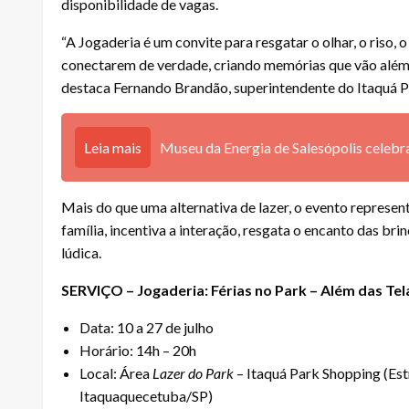
disponibilidade de vagas.
“A Jogaderia é um convite para resgatar o olhar, o riso,
conectarem de verdade, criando memórias que vão além da
destaca Fernando Brandão, superintendente do Itaquá P
Leia mais
Museu da Energia de Salesópolis celebra
Mais do que uma alternativa de lazer, o evento represe
família, incentiva a interação, resgata o encanto das bri
lúdica.
SERVIÇO – Jogaderia: Férias no Park – Além das Tel
Data: 10 a 27 de julho
Horário: 14h – 20h
Local: Área
Lazer do Park
– Itaquá Park Shopping (Es
Itaquaquecetuba/SP)