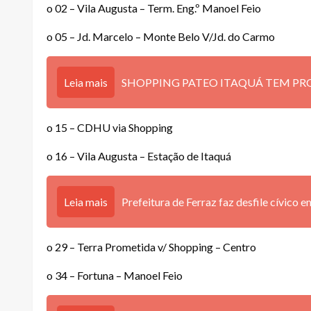
o 02 – Vila Augusta – Term. Eng.º Manoel Feio
o 05 – Jd. Marcelo – Monte Belo V/Jd. do Carmo
Leia mais
SHOPPING PATEO ITAQUÁ TEM PR
o 15 – CDHU via Shopping
o 16 – Vila Augusta – Estação de Itaquá
Leia mais
Prefeitura de Ferraz faz desfile cívico
o 29 – Terra Prometida v/ Shopping – Centro
o 34 – Fortuna – Manoel Feio