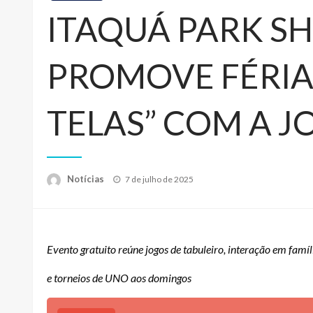
ITAQUÁ PARK S
PROMOVE FÉRIA
TELAS” COM A 
Posted
Notícias
7 de julho de 2025
on
Evento gratuito reúne jogos de tabuleiro, interação em famíl
e torneios de UNO aos domingos