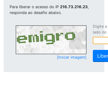
Para liberar o acesso
do IP
216.73.216.23
,
responda ao desafio abaixo.
Digite 
lado no
[trocar imagem]