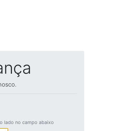
ança
nosco.
ao lado no campo abaixo