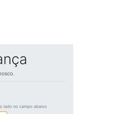
ança
nosco.
ao lado no campo abaixo