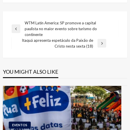
Navegação
WTM Latin America: SP promove a capital
paulista no maior evento sobre turismo do
de
Previous
continente
Post
Post
Itaquá apresenta espetáculo da Paixão de
Next
Cristo nesta sexta (18)
Post
YOU MIGHT ALSO LIKE
EVENTOS