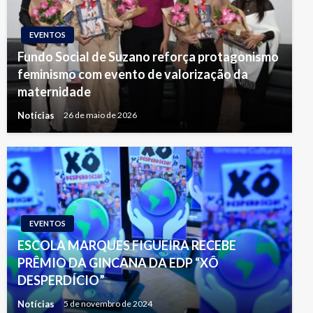
EVENTOS
Fundo Social de Suzano reforça protagonismo
feminismo com evento de valorização da
maternidade
Notícias
26 de maio de 2026
EVENTOS
ESCOLA MARQUES FIGUEIRA RECEBE
PRÊMIO DA GINCANA DA EDP “XÔ
DESPERDÍCIO”
Notícias
5 de novembro de 2024