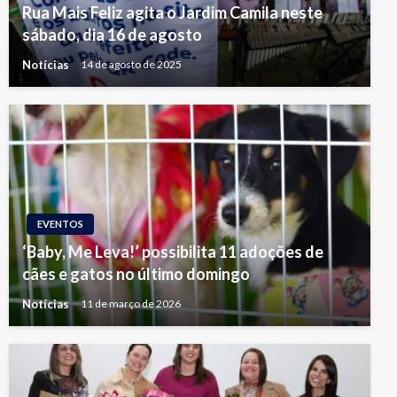
Rua Mais Feliz agita o Jardim Camila neste
sábado, dia 16 de agosto
Notícias
14 de agosto de 2025
EVENTOS
‘Baby, Me Leva!’ possibilita 11 adoções de
cães e gatos no último domingo
Notícias
11 de março de 2026