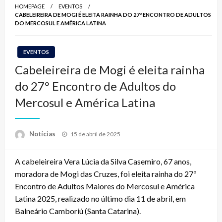
HOMEPAGE
EVENTOS
CABELEIREIRA DE MOGI É ELEITA RAINHA DO 27º ENCONTRO DE ADULTOS
DO MERCOSUL E AMÉRICA LATINA
EVENTOS
Cabeleireira de Mogi é eleita rainha
do 27º Encontro de Adultos do
Mercosul e América Latina
Posted
Notícias
15 de abril de 2025
on
A cabeleireira Vera Lúcia da Silva Casemiro, 67 anos,
moradora de Mogi das Cruzes, foi eleita rainha do 27º
Encontro de Adultos Maiores do Mercosul e América
Latina 2025, realizado no último dia 11 de abril, em
Balneário Camboriú (Santa Catarina).