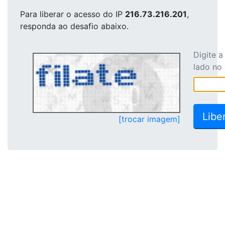
Para liberar o acesso
do IP
216.73.216.201
,
responda ao desafio abaixo.
Digite 
lado no
[trocar imagem]