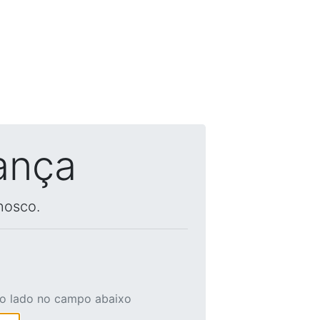
ança
nosco.
ao lado no campo abaixo