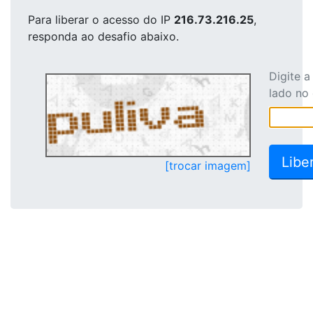
Para liberar o acesso
do IP
216.73.216.25
,
responda ao desafio abaixo.
Digite 
lado no
[trocar imagem]