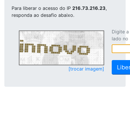
Para liberar o acesso
do IP
216.73.216.23
,
responda ao desafio abaixo.
Digite 
lado no
[trocar imagem]