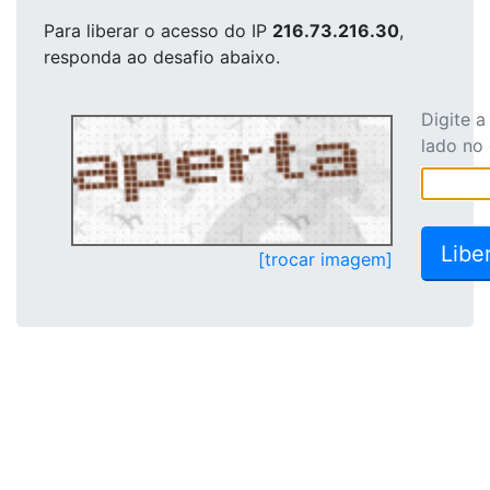
Para liberar o acesso
do IP
216.73.216.30
,
responda ao desafio abaixo.
Digite 
lado no
[trocar imagem]