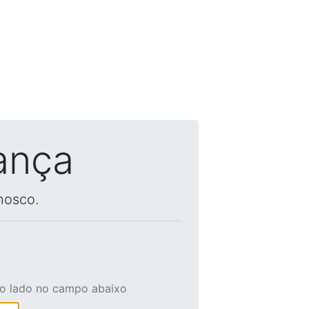
ança
nosco.
ao lado no campo abaixo