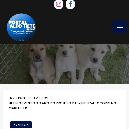
Skip
to
content
HOMEPAGE
EVENTOS
ÚLTIMO EVENTO DO ANO DO PROJETO ‘BABY, ME LEVA!’ OCORRE NO
MAX FEFFER
EVENTOS