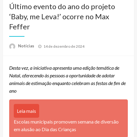
Último evento do ano do projeto
‘Baby, me Leva!’ ocorre no Max
Feffer
Posted
Notícias
14 de dezembro de 2024
on
Desta vez, a iniciativa apresenta uma edição temática de
Natal, oferecendo às pessoas a oportunidade de adotar
animais de estimação enquanto celebram as festas de fim de
ano
Leia mais
Escolas municipais promovem semana de diversão
em alusão ao Dia das Crianças