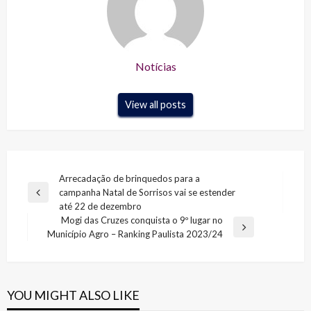
Notícias
View all posts
Navegação
Arrecadação de brinquedos para a
campanha Natal de Sorrisos vai se estender
de
Previous
até 22 de dezembro
Post
Post
Mogi das Cruzes conquista o 9º lugar no
Next
Município Agro – Ranking Paulista 2023/24
Post
YOU MIGHT ALSO LIKE