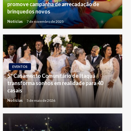
promove campanha de arrecadação de
brinquedos novos
Notícias
7 de novembro de 2025
EVENTOS
5º Casamento Comunitário de Itaquá
transforma sonhos em realidade para 40
casais
Notícias
5 de maio de 2026