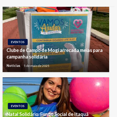
EVENTOS
Clube de Campo de Mogi arrecada meias para
campanha solidária
Notícias
5 de maio de 2025
EVENTOS
Natal Solidário: Fundo Social de Itaquá