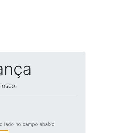
ança
nosco.
ao lado no campo abaixo