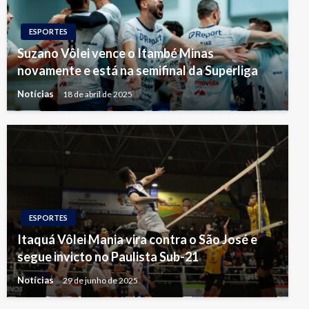
ESPORTES
Suzano Vôlei vence o Itambé Minas
novamente e está na semifinal da Superliga
Notícias
18 de abril de 2025
ESPORTES
Itaquá Vôlei Mania vira contra o São José e
segue invicto no Paulista Sub-21
Notícias
29 de junho de 2025