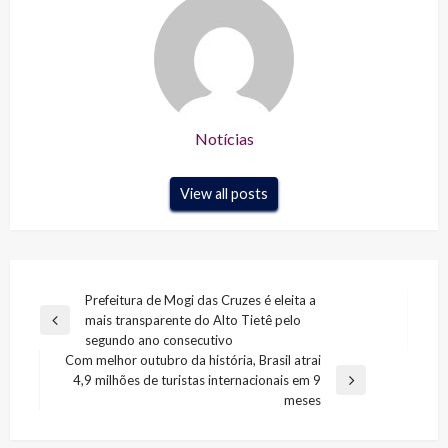
Notícias
View all posts
Navegação
Prefeitura de Mogi das Cruzes é eleita a
mais transparente do Alto Tietê pelo
de
Previous
segundo ano consecutivo
Post
Post
Com melhor outubro da história, Brasil atrai
4,9 milhões de turistas internacionais em 9
Next
meses
Post