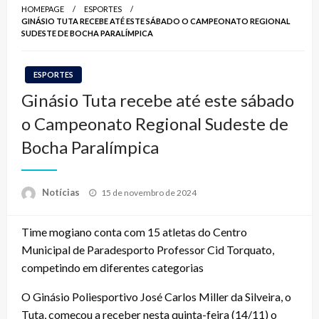
HOMEPAGE
ESPORTES
GINÁSIO TUTA RECEBE ATÉ ESTE SÁBADO O CAMPEONATO REGIONAL
SUDESTE DE BOCHA PARALÍMPICA
ESPORTES
Ginásio Tuta recebe até este sábado
o Campeonato Regional Sudeste de
Bocha Paralímpica
Posted
Notícias
15 de novembro de 2024
on
Time mogiano conta com 15 atletas do Centro
Municipal de Paradesporto Professor Cid Torquato,
competindo em diferentes categorias
O Ginásio Poliesportivo José Carlos Miller da Silveira, o
Tuta, começou a receber nesta quinta-feira (14/11) o