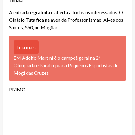
A entrada é gratuita e aberta a todos os interessados. O
Ginásio Tuta fica na avenida Professor Ismael Alves dos
Santos, 560, no Mogilar.
Leia mais
EM Adolfo Martini é bicampeã geral na 2ª
Olimpíada e Paralimpíada Pequenos Esportistas de
Mogi das Cruzes
PMMC
LEAVE A RESPONSE