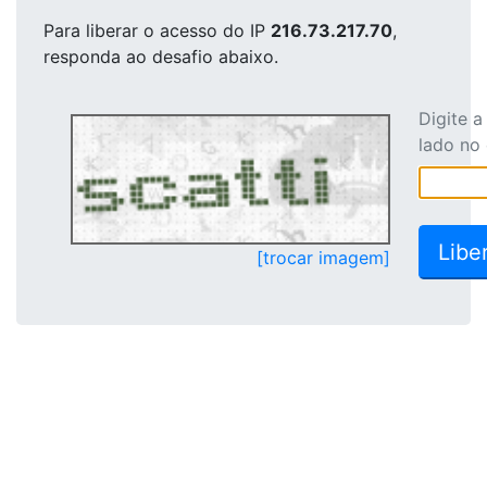
Para liberar o acesso
do IP
216.73.217.70
,
responda ao desafio abaixo.
Digite 
lado no
[trocar imagem]