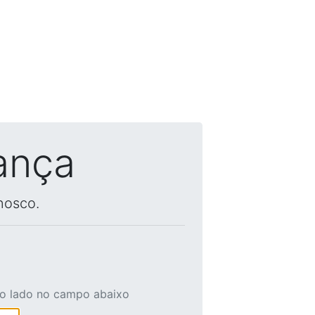
ança
nosco.
ao lado no campo abaixo