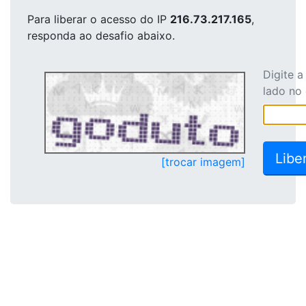
Para liberar o acesso
do IP
216.73.217.165
,
responda ao desafio abaixo.
Digite 
lado no
[trocar imagem]