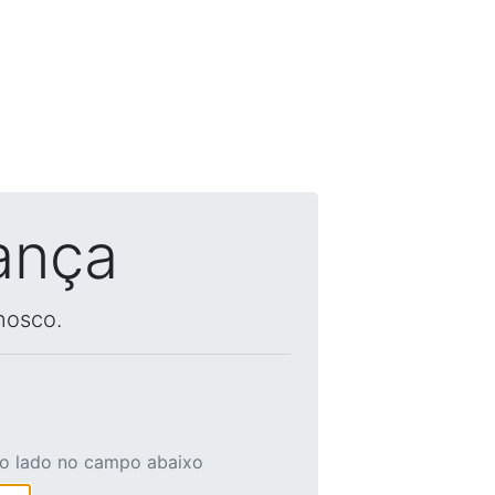
ança
nosco.
ao lado no campo abaixo