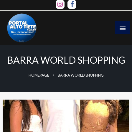
Skip
to
content
BARRA WORLD SHOPPING
HOMEPAGE
BARRA WORLD SHOPPING