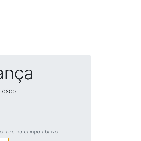
ança
nosco.
ao lado no campo abaixo