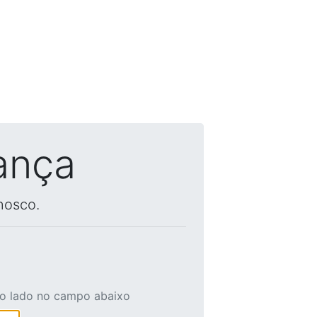
ança
nosco.
ao lado no campo abaixo