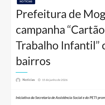
NOTÍCIAS
Prefeitura de Mog
campanha “Cartão
Trabalho Infantil”
bairros
Posted
Notícias
15 de junho de 2026
on
Iniciativa da Secretaria de Assistência Social e do PETI pr