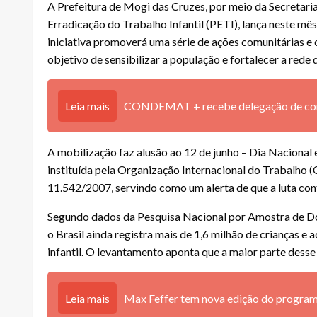
A Prefeitura de Mogi das Cruzes, por meio da Secretari
Erradicação do Trabalho Infantil (PETI), lança neste mê
iniciativa promoverá uma série de ações comunitárias e 
objetivo de sensibilizar a população e fortalecer a rede
Leia mais
CONDEMAT + recebe delegação de consó
A mobilização faz alusão ao 12 de junho – Dia Nacional 
instituída pela Organização Internacional do Trabalho (O
11.542/2007, servindo como um alerta de que a luta con
Segundo dados da Pesquisa Nacional por Amostra de Do
o Brasil ainda registra mais de 1,6 milhão de crianças e 
infantil. O levantamento aponta que a maior parte dess
Leia mais
Max Feffer tem nova edição do program