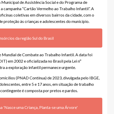
a Municipal de Assistência Social e do Programa de
s a campanha “Cartão Vermelho ao Trabalho Infantil”. A
oficinas coletivas em diversos bairros da cidade, com o
 de proteção às crianças e adolescentes do município.
rcios da região Sul do Brasil
e Mundial de Combate ao Trabalho Infantil. A data foi
IT) em 2002 e oficializada no Brasil pela Lei nº
tra a exploração infantil permanece urgente.
micílios (PNAD Contínua) de 2023, divulgada pelo IBGE,
adolescentes, entre 5 e 17 anos, em situação de trabalho
e contingente é composta por pretos e pardos.
a 'Nasce uma Criança, Planta-se uma Árvore'