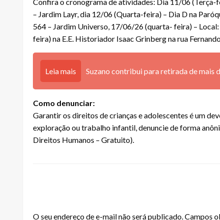
Confira o cronograma de atividades: Dia 11/06 (Terça-f
– Jardim Layr, dia 12/06 (Quarta-feira) – Dia D na Paró
564 – Jardim Universo, 17/06/26 (quarta- feira) – Loca
feira) na E.E. Historiador Isaac Grinberg na rua Fernan
Leia mais
Suzano contribui para retirada de mais 
Como denunciar:
Garantir os direitos de crianças e adolescentes é um dev
exploração ou trabalho infantil, denuncie de forma anôn
Direitos Humanos – Gratuito).
LEAVE A RESPONSE
O seu endereço de e-mail não será publicado.
Campos ob