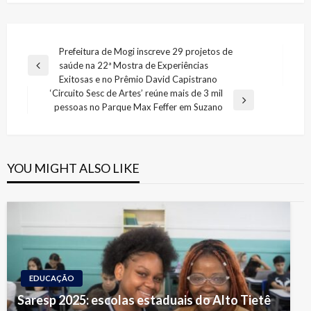
Navegação
Prefeitura de Mogi inscreve 29 projetos de
saúde na 22ª Mostra de Experiências
de
Previous
Exitosas e no Prêmio David Capistrano
Post
Post
‘Circuito Sesc de Artes’ reúne mais de 3 mil
Next
pessoas no Parque Max Feffer em Suzano
Post
YOU MIGHT ALSO LIKE
EDUCAÇÃO
Saresp 2025: escolas estaduais do Alto Tietê