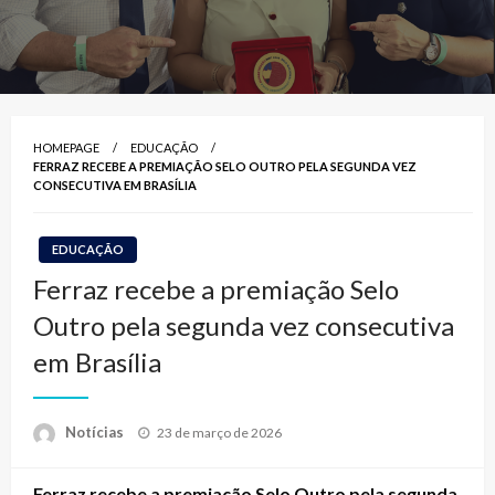
HOMEPAGE
EDUCAÇÃO
FERRAZ RECEBE A PREMIAÇÃO SELO OUTRO PELA SEGUNDA VEZ
CONSECUTIVA EM BRASÍLIA
EDUCAÇÃO
Ferraz recebe a premiação Selo
Outro pela segunda vez consecutiva
em Brasília
Posted
Notícias
23 de março de 2026
on
Ferraz recebe a premiação Selo Outro pela segunda