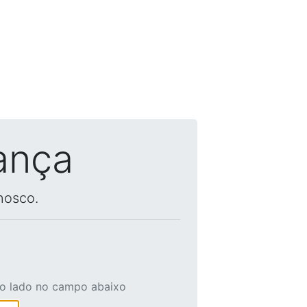
ança
nosco.
ao lado no campo abaixo