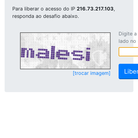
Para liberar o acesso
do IP
216.73.217.103
,
responda ao desafio abaixo.
Digite 
lado no
[trocar imagem]