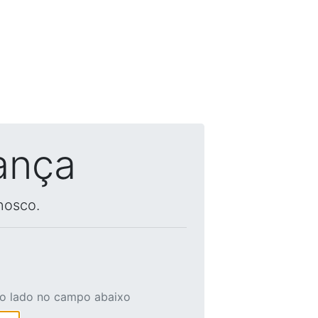
ança
nosco.
ao lado no campo abaixo