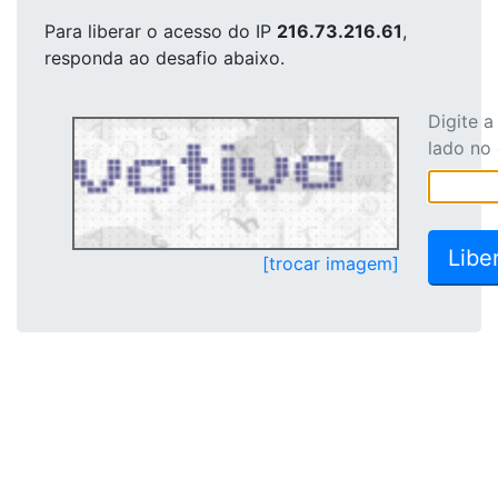
Para liberar o acesso
do IP
216.73.216.61
,
responda ao desafio abaixo.
Digite 
lado no
[trocar imagem]