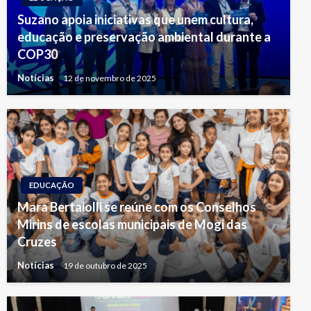
Suzano apoia iniciativas que unem cultura,
educação e preservação ambiental durante a
COP30
Notícias
12 de novembro de 2025
EDUCAÇÃO
Mara Bertaiolli se reúne com os Conselhos
Mirins de escolas municipais de Mogi das
Cruzes
Notícias
19 de outubro de 2025