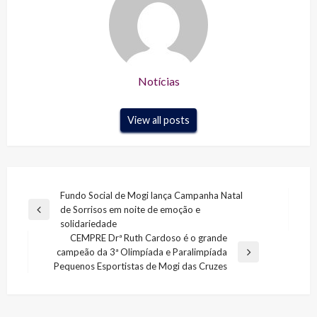
Notícias
View all posts
Navegação
Fundo Social de Mogi lança Campanha Natal
de Sorrisos em noite de emoção e
de
Previous
solidariedade
Post
Post
CEMPRE Drª Ruth Cardoso é o grande
campeão da 3ª Olimpíada e Paralimpíada
Next
Pequenos Esportistas de Mogi das Cruzes
Post