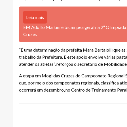
Leia mais
EM Adolfo Martini é bicampeã geral na 2ª Olimpíada
Cruzes
“É uma determinação da prefeita Mara Bertaiolli que as 
trabalho da Prefeitura. E este apoio envolve várias past
atender os atletas”, reforçou o secretário de Mobilidad
A etapa em Mogi das Cruzes do Campeonato Regional Sud
que, por meio dos campeonatos regionais, classifica at
ocorrerá em dezembro, no Centro de Treinamento Paralím
LEAVE A RESPONSE