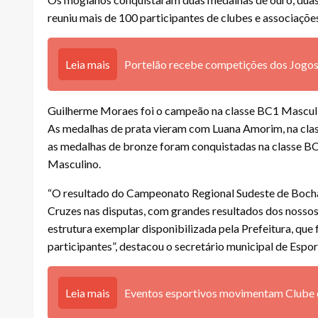
reuniu mais de 100 participantes de clubes e associaçõe
Leia mais
Portelão recebe competições dos Jogos
Guilherme Moraes foi o campeão na classe BC1 Masculin
As medalhas de prata vieram com Luana Amorim, na class
as medalhas de bronze foram conquistadas na classe BC4
Masculino.
“O resultado do Campeonato Regional Sudeste de Bocha
Cruzes nas disputas, com grandes resultados dos nosso
estrutura exemplar disponibilizada pela Prefeitura, que 
participantes”, destacou o secretário municipal de Espor
Leia mais
Eventos esportivos movimentam Clube