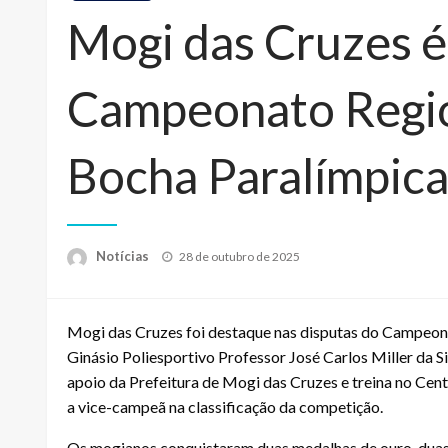
Mogi das Cruzes é
Campeonato Regio
Bocha Paralímpic
Posted
Notícias
28 de outubro de 2025
on
Mogi das Cruzes foi destaque nas disputas do Campeona
Ginásio Poliesportivo Professor José Carlos Miller da Si
apoio da Prefeitura de Mogi das Cruzes e treina no Cen
a vice-campeã na classificação da competição.
Os mogianos conquistaram duas medalhas de ouro, duas 