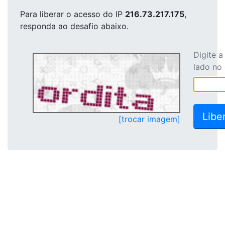
Para liberar o acesso
do IP
216.73.217.175
,
responda ao desafio abaixo.
Digite 
lado no
[trocar imagem]