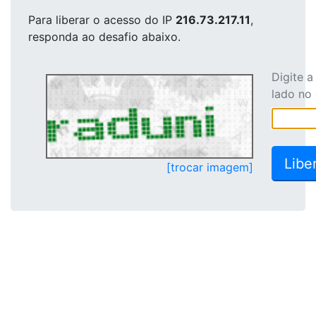
Para liberar o acesso
do IP
216.73.217.11
,
responda ao desafio abaixo.
Digite 
lado no
[trocar imagem]