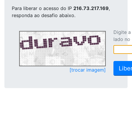
Para liberar o acesso
do IP
216.73.217.169
,
responda ao desafio abaixo.
Digite 
lado no
[trocar imagem]