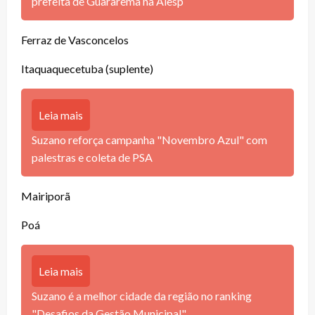
prefeita de Guararema na Alesp
Ferraz de Vasconcelos
Itaquaquecetuba (suplente)
Leia mais
Suzano reforça campanha "Novembro Azul" com
palestras e coleta de PSA
Mairiporã
Poá
Leia mais
Suzano é a melhor cidade da região no ranking
"Desafios da Gestão Municipal"