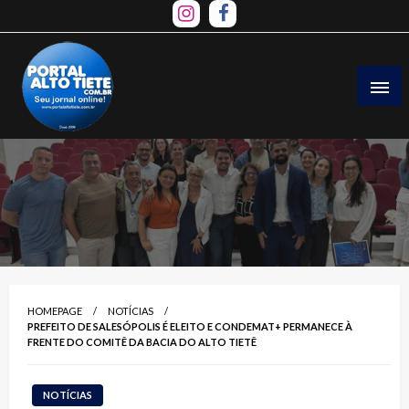
Skip
to
content
HOMEPAGE
NOTÍCIAS
PREFEITO DE SALESÓPOLIS É ELEITO E CONDEMAT+ PERMANECE À
FRENTE DO COMITÊ DA BACIA DO ALTO TIETÊ
NOTÍCIAS