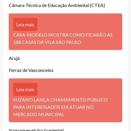
Câmara Técnica de Educação Ambiental (CTEA)
Leia mais
CASA-MODELO MOSTRA COMO FICARÃO AS
188 CASAS DA VILA SÃO PAULO
Arujá
Ferraz de Vasconcelos
Leia mais
SUZANO LANÇA CHAMAMENTO PÚBLICO
PARA INTERESSADOS EM ATUAR NO
MERCADO MUNICIPAL
Itaquaquecetuba (suplente)