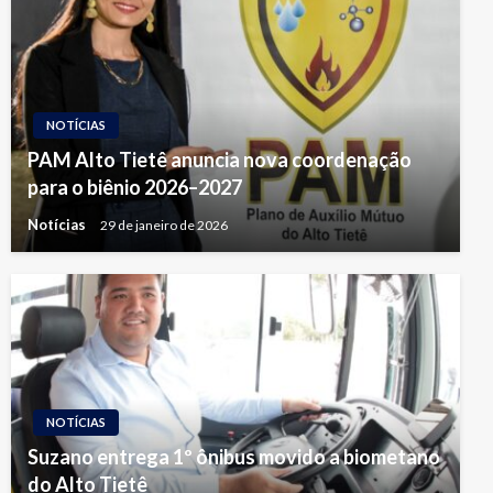
NOTÍCIAS
PAM Alto Tietê anuncia nova coordenação
para o biênio 2026–2027
Notícias
29 de janeiro de 2026
NOTÍCIAS
Suzano entrega 1º ônibus movido a biometano
do Alto Tietê