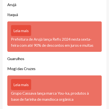
Arujá
Itaquá
Leia mais
Prefeitura de Arujá lança Refis 2024 nesta sexta-
feira com até 90% de descontos em juros e multas
Guarulhos
Mogi das Cruzes
Leia mais
Grupo Cassava lança marca You-ka, produtos à
base de farinha de mandioca orgânica