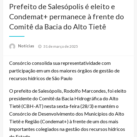
Prefeito de Salesópolis é eleito e
Condemat+ permanece à frente do
Comitê da Bacia do Alto Tietê
Posted
Notícias
31 de março de 2025
on
Consórcio consolida sua representatividade com
participação em um dos maiores órgãos de gestão de
recursos hídricos de São Paulo
O prefeito de Salesópolis, Rodolfo Marcondes, foi eleito
presidente do Comitê da Bacia Hidrográfica do Alto
Tietê (CBH-AT) nesta sexta-feira (28/3) e mantém o
Consórcio de Desenvolvimento dos Municípios do Alto
Tietê e Região (Condemat+) à frente de um dos mais
importantes colegiados na gestão dos recursos hídricos
do Estado.