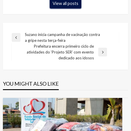
View all posts
Navegação
Suzano inicia campanha de vacinação contra
Previous
a gripe nesta terça-feira
de
Post
Prefeitura encerra primeiro ciclo de
Post
atividades do ‘Projeto SER’ com evento
Next
dedicado aos idosos
Post
YOU MIGHT ALSO LIKE