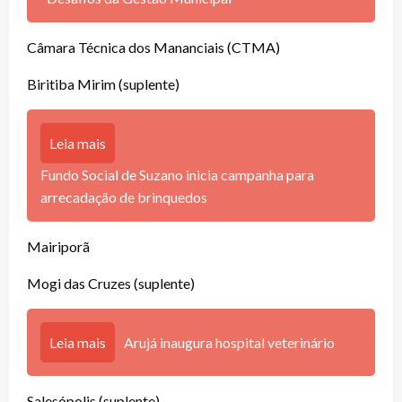
Câmara Técnica dos Mananciais (CTMA)
Biritiba Mirim (suplente)
Leia mais
Fundo Social de Suzano inicia campanha para
arrecadação de brinquedos
Mairiporã
Mogi das Cruzes (suplente)
Leia mais
Arujá inaugura hospital veterinário
Salesópolis (suplente)