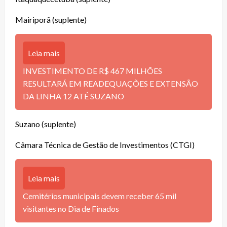
Mairiporã (suplente)
Leia mais
INVESTIMENTO DE R$ 467 MILHÕES
RESULTARÁ EM READEQUAÇÕES E EXTENSÃO
DA LINHA 12 ATÉ SUZANO
Suzano (suplente)
Câmara Técnica de Gestão de Investimentos (CTGI)
Leia mais
Cemitérios municipais devem receber 65 mil
visitantes no Dia de Finados