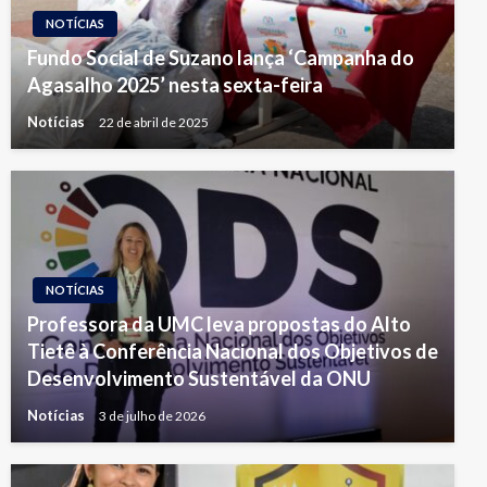
NOTÍCIAS
Fundo Social de Suzano lança ‘Campanha do
Agasalho 2025’ nesta sexta-feira
Notícias
22 de abril de 2025
NOTÍCIAS
Professora da UMC leva propostas do Alto
Tietê à Conferência Nacional dos Objetivos de
Desenvolvimento Sustentável da ONU
Notícias
3 de julho de 2026