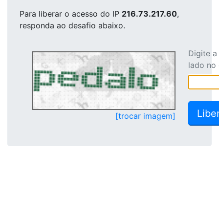
Para liberar o acesso
do IP
216.73.217.60
,
responda ao desafio abaixo.
Digite 
lado no
[trocar imagem]